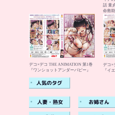
話 童
命救
デコ×デコ THE ANIMATION 第1巻
デコ×デ
『ワンショットアンダーパピー』
『イ