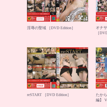
オナサ
淫辱の聖域 ［DVD Edition］
［DVD 
reSTART ［DVD Edition］
たか
編】 Ve