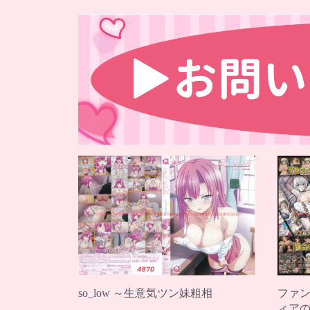
so_low ～生意気ツン妹粗相
ファン
ィアの