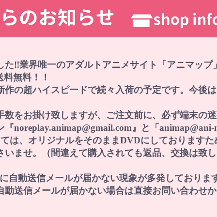
した‼業界唯一のアダルトアニメサイト「アニマップ
で送料無料！！
新作の超ハイスピードで続々入荷の予定です。今後は
手数をお掛け致しますが、ご注文前に、必ず端末の迷
lay.animap@gmail.com』と「animap@an
に関しては、オリジナルをそのままDVDにしておりま
さいませ。（間違えて購入されても返品、交換は致し
レスに自動送信メールが届かない現象が多発しておりま
自動送信メールが届かない場合は直接お問い合わせか