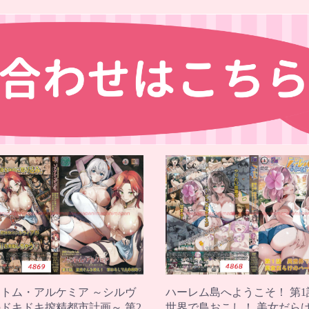
トム・アルケミア ～シルヴ
ハーレム島へようこそ！ 第1
ドキドキ搾精都市計画～ 第2
世界で島おこし！ 美女だら