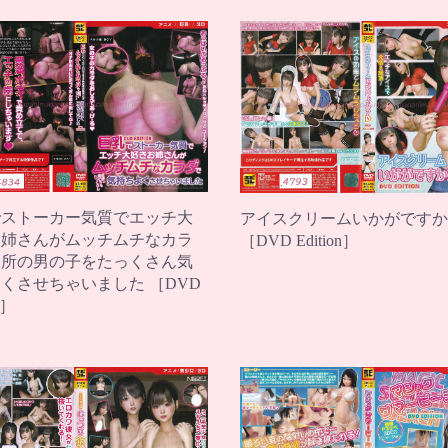
でストーカー気質でエッチ大
アイスクリームいかがですか
お姉さんがムッチムチなカラ
［DVD Edition］
近所の男の子をたっくさん気
くさせちゃいました ［DVD
n］