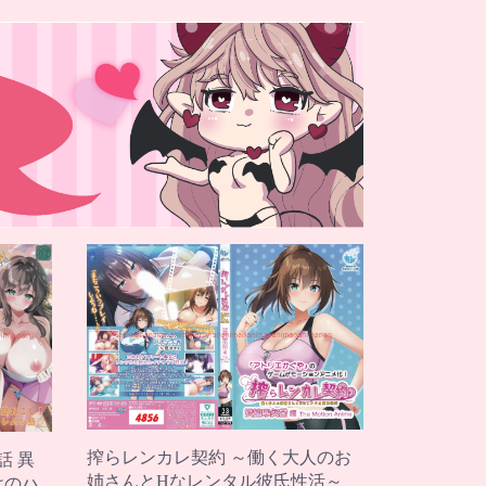
搾らレンカレ契約 ～働く大人のお
話 異
姉さんとHなレンタル彼氏性活～
けのハ