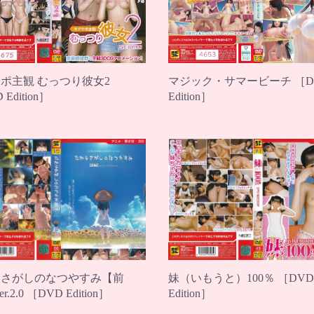
ポ主観 むっつり彼女2
マジック・サマービーチ ［D
Edition］
Edition］
らさがしのなつやすみ【前
妹（いもうと）100％ ［DVD
r.2.0 ［DVD Edition］
Edition］