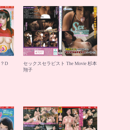
？D
セックスセラピスト The Movie 杉本
翔子