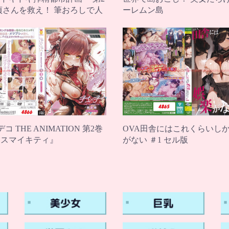
貞さんを救え！ 筆おろしで人
ーレムン島
助
コ THE ANIMATION 第2巻
OVA田舎にはこれくらいし
エスマイキティ』
がない ＃1 セル版