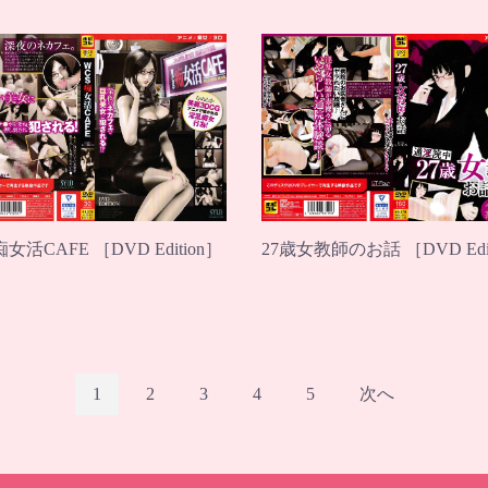
痴女活CAFE ［DVD Edition］
27歳女教師のお話 ［DVD Edit
1
2
3
4
5
次へ