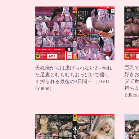
巨乳
天狐様からは逃げられない2～蒸れ
好き
た足裏とむちむちおっぱいで優し
ダで
く搾られる最後の3日間～ ［DVD
持ちよ
Edition］
Editio