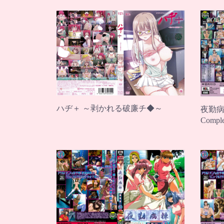
ハヂ＋ ～剥かれる破廉チ◆～
夜勤病棟
Comple