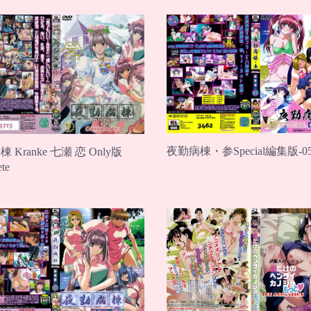
夜勤病棟・参Special編集版-0
 Kranke 七瀬 恋 Only版
te