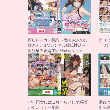
搾らレンカレ契約 ～働く大人のお
デコ×デ
姉さんとHなレンタル彼氏性活～
『ワ
沢渡早矢香編 The Motion Anime
OVA田舎にはこれくらいしか娯楽
処女は
がない ＃2 セル版
きら星 T