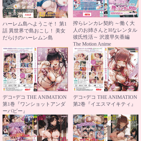
搾らレンカレ契約 ～働く大
ハーレム島へようこそ！ 第1
人のお姉さんとHなレンタル
話 異世界で島おこし！ 美女
彼氏性活～ 沢渡早矢香編
だらけのハーレムン島
The Motion Anime
デコ×デコ THE ANIMATION
デコ×デコ THE ANIMATION
第1巻『ワンショットアンダ
第2巻『イエスマイキティ』
ーパピー』