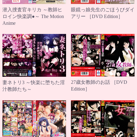
潜入捜査官キリカ ～教師ヒ
眼鏡っ娘先生のごほうびダイ
ロイン快楽調●～ The Motion
アリー ［DVD Edition］
Anime
27歳女教師のお話 ［DVD
妻ネトリ3 ～快楽に堕ちた淫
Edition］
汁教師たち～