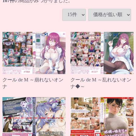
107
件
の商品がみつかりました。
クール de M ～乱れないオン
クール de M ～崩れないオン
ナ◆～
ナ