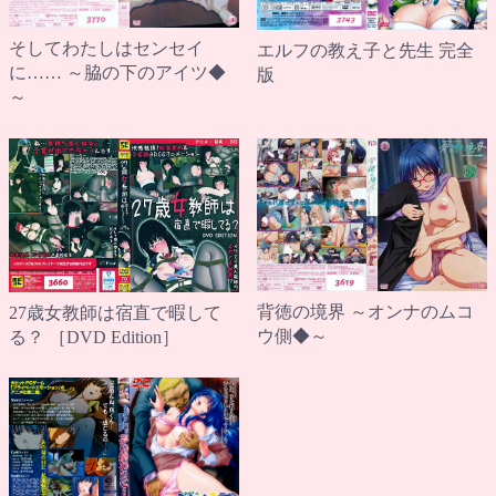
そしてわたしはセンセイ
エルフの教え子と先生 完全
に…… ～脇の下のアイツ◆
版
～
背徳の境界 ～オンナのムコ
27歳女教師は宿直で暇して
ウ側◆～
る？ ［DVD Edition］