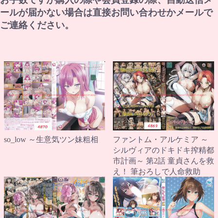
ールが届かない場合は直接お問い合わせかメールで
ご連絡ください。
so_low ～生意気ツン妹粗相
ファントム・アルケミア ～
シルヴィアのドキドキ搾精都
市計画～ 第2話 童貞さんを救
え！ 筆おろしで人命救助