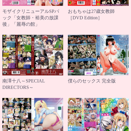
モザイクリニューアルSPパ
おもちゃは27歳女教師
ック「女教師・裕美の放課
［DVD Edition］
後」「麗辱の館」
南澤十八～SPECIAL
僕らのセックス 完全版
DIRECTORS～