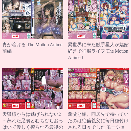
青が溶ける The Motion Anime
異世界に来た触手星人が娼館
前編
経営で征服ライフ The Motion
Anime I
天狐様からは逃げられない2
義父と嫁。同居先で待ってい
～蒸れた足裏とむちむちおっ
たのは絶倫義父に毎日種付け
ぱいで優しく搾られる最後の
される日々でした モーショ