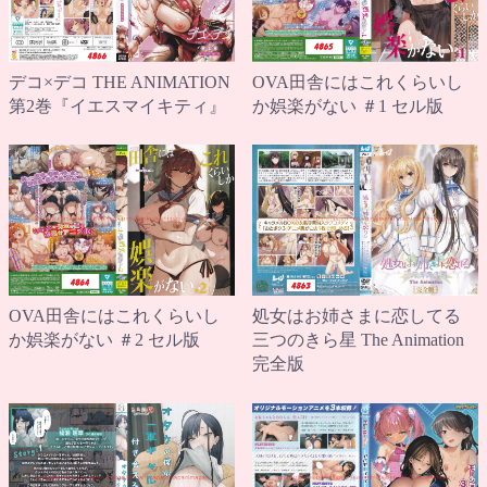
デコ×デコ THE ANIMATION
OVA田舎にはこれくらいし
第2巻『イエスマイキティ』
か娯楽がない ＃1 セル版
OVA田舎にはこれくらいし
処女はお姉さまに恋してる
か娯楽がない ＃2 セル版
三つのきら星 The Animation
完全版