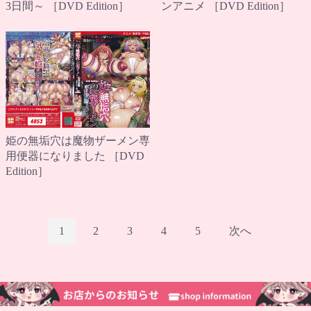
3日間～ ［DVD Edition］
ンアニメ ［DVD Edition］
姫の無垢穴は魔物ザーメン専
用便器になりました ［DVD
Edition］
1
2
3
4
5
次へ