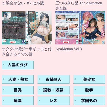
か娯楽がない ＃2 セル版
三つのきら星 The Animation
完全版
ApaMotion Vol.3
オタクの僕が一軍ギャルと付
き合えるまでの話