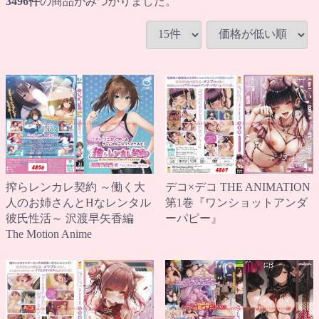
3496
件
の商品がみつかりました。
搾らレンカレ契約 ～働く大
デコ×デコ THE ANIMATION
人のお姉さんとHなレンタル
第1巻『ワンショットアンダ
彼氏性活～ 沢渡早矢香編
ーパピー』
The Motion Anime