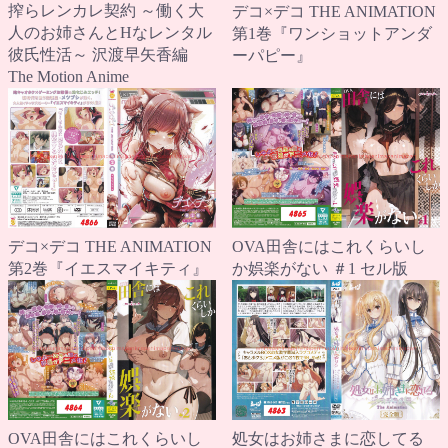
搾らレンカレ契約 ～働く大
デコ×デコ THE ANIMATION
人のお姉さんとHなレンタル
第1巻『ワンショットアンダ
彼氏性活～ 沢渡早矢香編
ーパピー』
The Motion Anime
デコ×デコ THE ANIMATION
OVA田舎にはこれくらいし
第2巻『イエスマイキティ』
か娯楽がない ＃1 セル版
OVA田舎にはこれくらいし
処女はお姉さまに恋してる