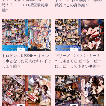
時！？ エロエロ捜査最前線
武器はこの身体編〜
編〜
トロピカルKISS◆ 〜キュン
プリーズ・◯◯◯・ミー！
っ◆となった花火はキレイで
〜九条さくら ピーを…ピー
しょ？編〜
に…ピーして下さい◆編〜