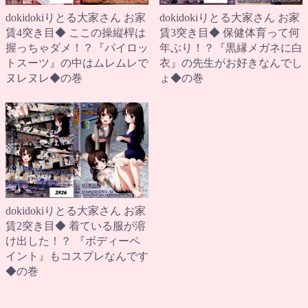
dokidokiりとる大家さん お家
dokidokiりとる大家さん お家
賃4突き目◆ ここの操縦桿は
賃3突き目◆ 保健体育って何
握っちゃダメ！？『パイロッ
年ぶり！？『黒縁メガネに白
トスーツ』の中はムレムレで
衣』の先生がお好きなんでし
ヌレヌレ◆の巻
ょ◆の巻
dokidokiりとる大家さん お家
賃2突き目◆ 着ている服が溶
け出した！？ 『ボディーペ
イント』もコスプレなんです
◆の巻