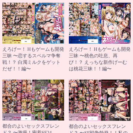
えろげー！ Hもゲームも開発
えろげー！ Hもゲームも開発
三昧 〜桃色の吐息、再
三昧 〜恋するスペルマ争奪
び！？ えっちな新作げーむ
戦！？ 白濁ミルクをゲット
は桃花三昧！！編〜
だぜ！！編〜
都合のよいセックスフレン
都合のよいセックスフレン
ド？ 〜激撮！密着SF24
ド？ 〜SF戦争勃発！！私の