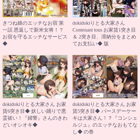
きつね娘のエッチなお宿 第
dokidokiりとる大家さん
一話 恩返しで新米女将！？
Contenant tous お家賃1突き目
お宿を守るエッチなサービス
＆ 2突き目、滞納分をまとめ
◆
てお支払い◆ 版
dokidokiりとる大家さん お家
dokidokiりとる大家さん お家
賃6突き目◆ 妖しい踊りで悪
賃5突き目◆ バースデーケー
霊祓い！『婦警』さんのきわ
キは大家さん！？『コンシェ
どいオシオキ◆
ルジュ』のエッチなおもてな
し◆ の巻