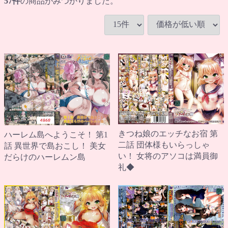
57
件
の商品がみつかりました。
きつね娘のエッチなお宿 第
ハーレム島へようこそ！ 第1
二話 団体様もいらっしゃ
話 異世界で島おこし！ 美女
い！ 女将のアソコは満員御
だらけのハーレムン島
礼◆