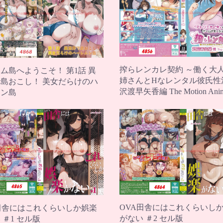
搾らレンカレ契約 ～働く大
ム島へようこそ！ 第1話 異
姉さんとHなレンタル彼氏性
島おこし！ 美女だらけのハ
沢渡早矢香編 The Motion Ani
ムン島
OVA田舎にはこれくらいし
田舎にはこれくらいしか娯楽
がない ＃2 セル版
 ＃1 セル版