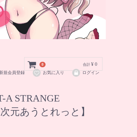
¥ 0
0
合計
新規会員登録
お気に入り
ログイン
T-A STRANGE
E【2次元あうとれっと】