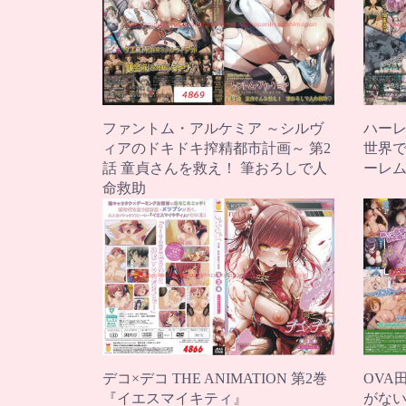
ファントム・アルケミア ～シルヴ
ハーレ
ィアのドキドキ搾精都市計画～ 第2
世界で
話 童貞さんを救え！ 筆おろしで人
ーレ
命救助
デコ×デコ THE ANIMATION 第2巻
OVA
『イエスマイキティ』
がない