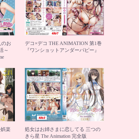
人のお
デコ×デコ THE ANIMATION 第1巻
活～
『ワンショットアンダーパピー』
me
か娯楽
処女はお姉さまに恋してる 三つの
きら星 The Animation 完全版