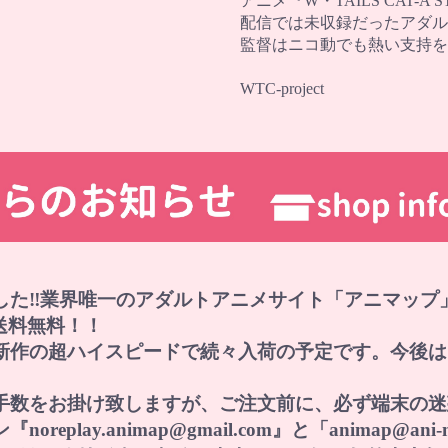
アニメ『W・TAILS CAT-A 
配信では未収録だったアダル
監督はニコ動でも熱い支持を集
WTC-project
した‼業界唯一のアダルトアニメサイト「アニマップ
で送料無料！！
新作の超ハイスピードで続々入荷の予定です。今後は
手数をお掛け致しますが、ご注文前に、必ず端末の迷
lay.animap@gmail.com』と「animap@an