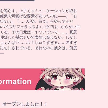
を逸らす。上手くコミュニケーションが取れ
健気で可愛げな要素があったのに――。「せ
スねぇ♪」「……いや、待て。何やってんだ
のパイズリフェラッスよ♪」今では、からかい半
くる。その口元はニヤついていて……。真意
伸ばした髪のせいで表情は窺えない。しかし
しぇんぱい……ッ！しゅごすぎる……強すぎ
討ちにされている。それなのに彼女は、何度
―
」オープンしました！！