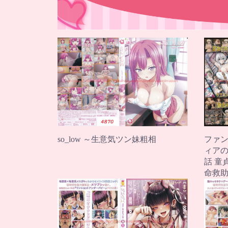
so_low ～生意気ツン妹粗相
ファン
ィアの
話 童
命救