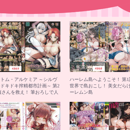
トム・アルケミア ～シルヴ
ハーレム島へようこそ！ 第1
ドキドキ搾精都市計画～ 第2
世界で島おこし！ 美女だら
貞さんを救え！ 筆おろしで人
ーレムン島
助