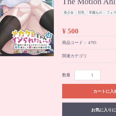
The Motion An
美少女
巨乳
学園もの
フェ
¥ 500
商品コード：
4795
関連カテゴリ
数量
カートに入
お気に入りに