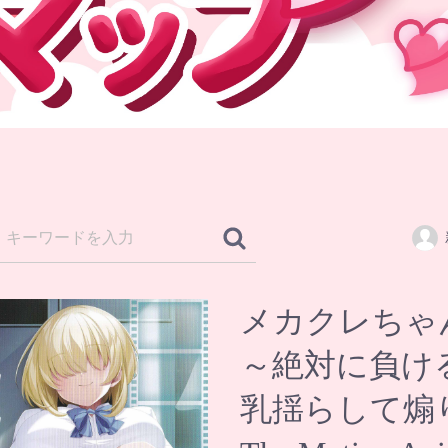
メカクレちゃ
～絶対に負け
乳揺らして煽