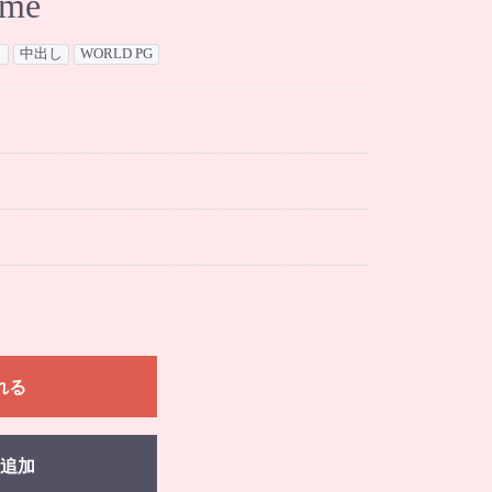
ime
ラ
中出し
WORLD PG
れる
追加