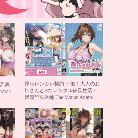
搾らレンカレ契約 ～働く大人のお
話 異
姉さんとHなレンタル彼氏性活～
けのハ
沢渡早矢香編 The Motion Anime