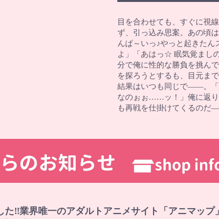
目を合わせても、すぐに視線
ず、引っ込み思案。あの頃は
んぱ～いっ♪やっと起きたん
よ」「あはっ☆ 眠気覚まし
分で俺に性的な勝負を挑んで
を探ろうとするも、目元まで
結果はいつも同じで――。「
なのぉぉ……ッ！」俺に返り
も再戦を仕掛けてくるのだ―
した‼業界唯一のアダルトアニメサイト「アニマップ