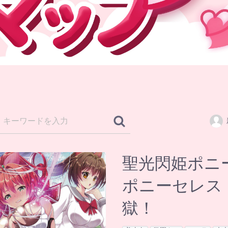
聖光閃姫ポニー
ポニーセレス
獄！