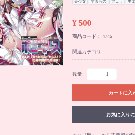
美少女
学園もの
フェラ
中
¥ 500
商品コード：
4746
関連カテゴリ
数量
カートに入
お気に入りに