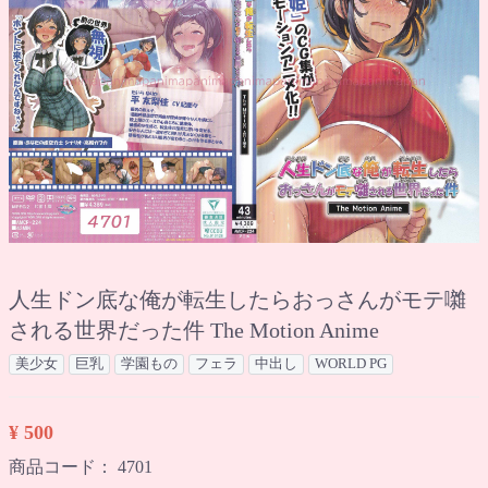
人生ドン底な俺が転生したらおっさんがモテ囃
される世界だった件 The Motion Anime
美少女
巨乳
学園もの
フェラ
中出し
WORLD PG
¥ 500
商品コード：
4701