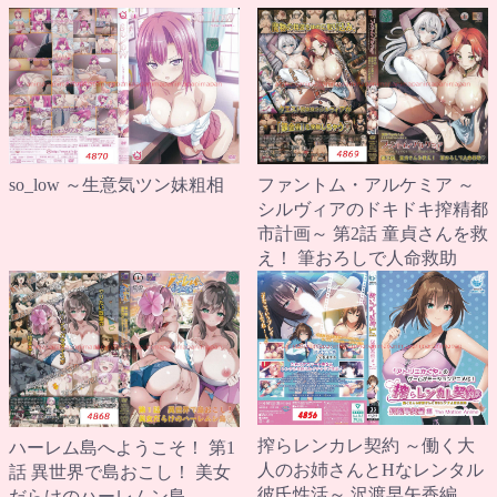
so_low ～生意気ツン妹粗相
ファントム・アルケミア ～
シルヴィアのドキドキ搾精都
市計画～ 第2話 童貞さんを救
え！ 筆おろしで人命救助
搾らレンカレ契約 ～働く大
ハーレム島へようこそ！ 第1
人のお姉さんとHなレンタル
話 異世界で島おこし！ 美女
彼氏性活～ 沢渡早矢香編
だらけのハーレムン島