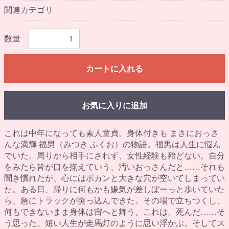
関連カテゴリ
数量
カートに入れる
お気に入りに追加
これは中年になっても素人童貞。身体付きも まさにおっさ
んな満輝 福男（みつき ふくお）の物語。福男は人生に悩ん
でいた。周りから相手にされず、女性経験も殆どない。自分
をみたら皆が口を揃えていう、汚いおっさんだと……それも
聞き慣れたが、心にはポカンと大きな穴が空いてしまってい
た。ある日、帰りに何もかも嫌気が差しぼーっと歩いていた
ら、急にトラックが突っ込んできた。その場で立ちつくし、
何もできないまま身体は宙へと舞う。これは、死んだ……そ
う思った。短い人生が走馬灯のように思い浮かぶ。そしてス