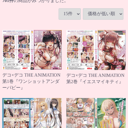
701
件
の商品がみつかりました。
デコ×デコ THE ANIMATION
デコ×デコ THE ANIMATION
第1巻『ワンショットアンダ
第2巻『イエスマイキティ』
ーパピー』