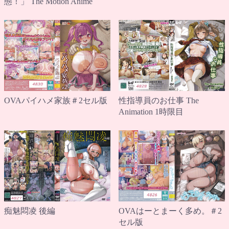
態！」 The Motion Anime
OVAパイハメ家族＃2セル版
性指導員のお仕事 The
Animation 1時限目
痴魅悶凌 後編
OVAはーとまーく多め。＃2
セル版