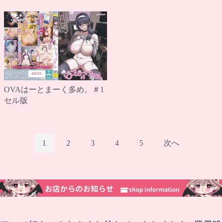
OVAはーとまーく多め。＃1
セル版
1
2
3
4
5
次へ