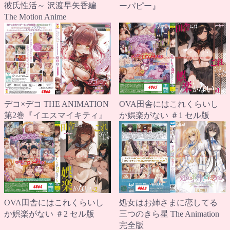
彼氏性活～ 沢渡早矢香編
ーパピー』
The Motion Anime
デコ×デコ THE ANIMATION
OVA田舎にはこれくらいし
第2巻『イエスマイキティ』
か娯楽がない ＃1 セル版
OVA田舎にはこれくらいし
処女はお姉さまに恋してる
か娯楽がない ＃2 セル版
三つのきら星 The Animation
完全版