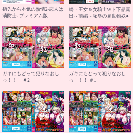
指先から本気の熱情2-恋人は
続・王女＆女騎士Wド下品露
消防士- プレミアム版
出～前編～恥辱の見世物奴●
ガキにもどって犯りなおし
ガキにもどって犯りなおし
っ！！！ ＃2
っ！！！ ＃1