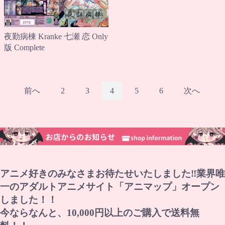
夜勤病棟 Kranke 七瀬 恋 Only
版 Complete
前へ
2
3
4
5
6
次へ
アニメ好きのみなさまお待たせいたしました‼業界唯
一のアダルトアニメサイト「アニマップ」オープン
しました！！
今ならなんと、10,000円以上のご購入で送料無