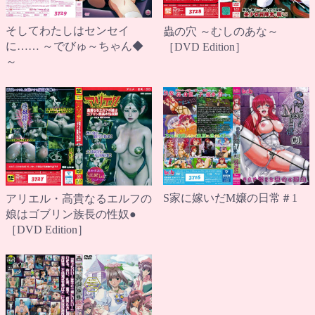
そしてわたしはセンセイ
蟲の穴 ～むしのあな～
に…… ～でびゅ～ちゃん◆
［DVD Edition］
～
S家に嫁いだM嬢の日常＃1
アリエル・高貴なるエルフの
娘はゴブリン族長の性奴●
［DVD Edition］