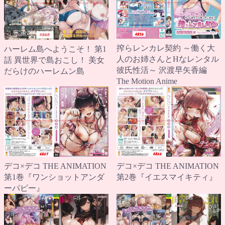
搾らレンカレ契約 ～働く大
ハーレム島へようこそ！ 第1
人のお姉さんとHなレンタル
話 異世界で島おこし！ 美女
彼氏性活～ 沢渡早矢香編
だらけのハーレムン島
The Motion Anime
デコ×デコ THE ANIMATION
デコ×デコ THE ANIMATION
第1巻『ワンショットアンダ
第2巻『イエスマイキティ』
ーパピー』