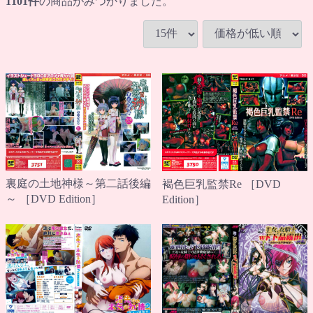
1101
件
の商品がみつかりました。
裏庭の土地神様～第二話後編
褐色巨乳監禁Re ［DVD
～ ［DVD Edition］
Edition］