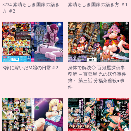
素晴らしき国家の築き方 ＃1
3734 素晴らしき国家の築き
方 ＃2
S家に嫁いだM嬢の日常＃2
身体で解決◇ 百鬼屋探偵事
務所 ～百鬼屋 光の妖怪事件
簿～ 第三話 分福茶釜殺●事
件