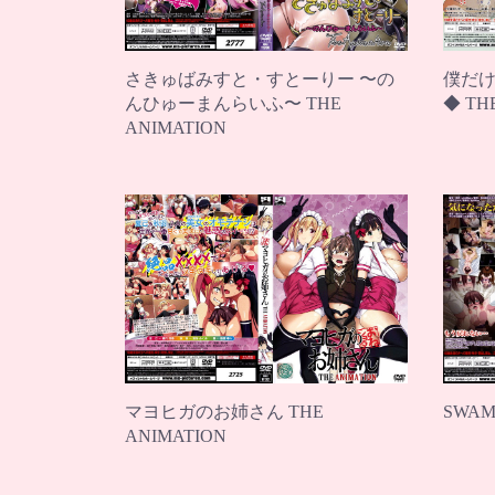
さきゅばみすと・すとーりー 〜の
僕だけ
んひゅーまんらいふ〜 THE
◆ TH
ANIMATION
マヨヒガのお姉さん THE
SWAMP
ANIMATION