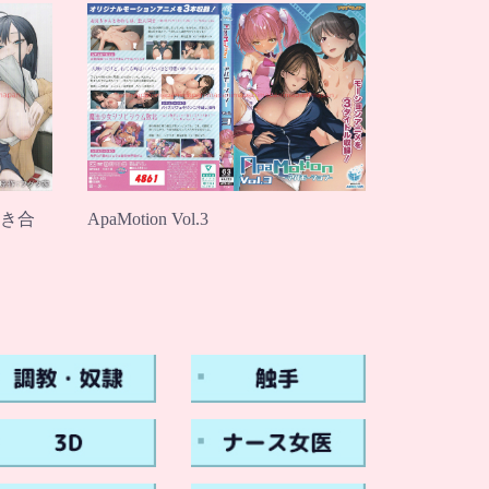
ApaMotion Vol.3
き合