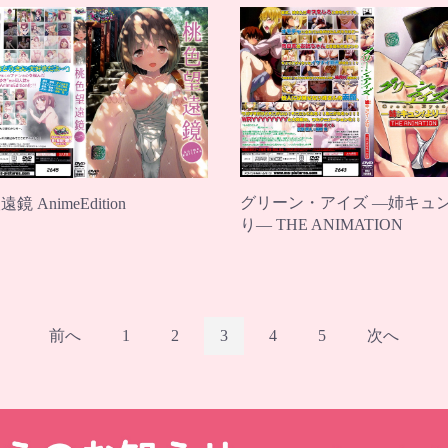
グリーン・アイズ ―姉キュ
鏡 AnimeEdition
り― THE ANIMATION
前へ
1
2
3
4
5
次へ