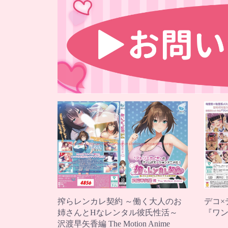
搾らレンカレ契約 ～働く大人のお
デコ×デ
姉さんとHなレンタル彼氏性活～
『ワ
沢渡早矢香編 The Motion Anime