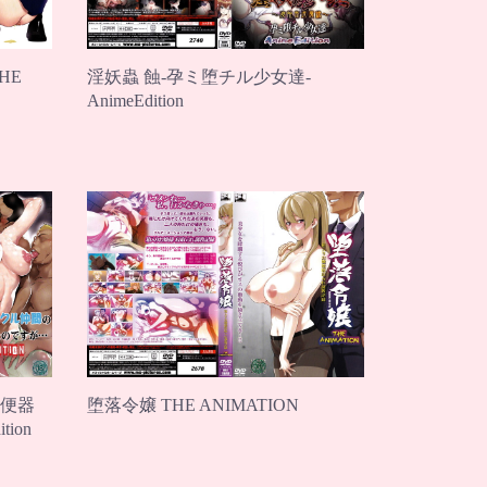
HE
淫妖蟲 蝕-孕ミ堕チル少女達-
AnimeEdition
便器
堕落令嬢 THE ANIMATION
ion